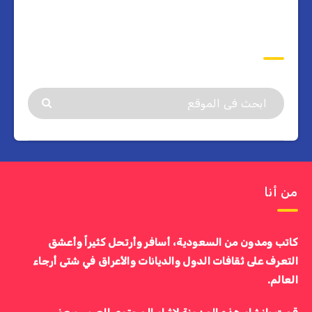
ابحث
من أنا
كاتب ومدون من السعودية، أسافر وأرتحل كثيراً وأعشق
التعرف على ثقافات الدول والديانات والأعراق في شتى أرجاء
العالم.