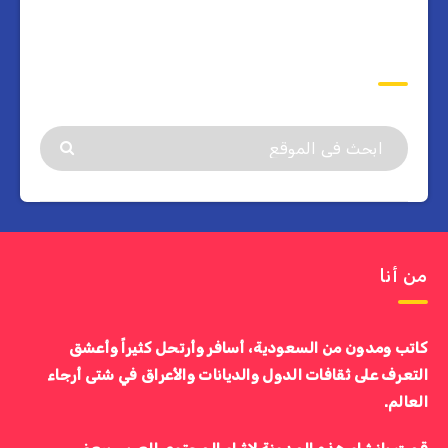
ابحث
من أنا
كاتب ومدون من السعودية، أسافر وأرتحل كثيراً وأعشق
التعرف على ثقافات الدول والديانات والأعراق في شتى أرجاء
العالم.