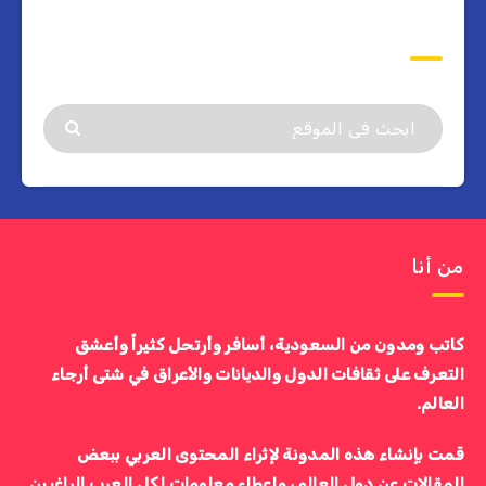
ابحث
من أنا
كاتب ومدون من السعودية، أسافر وأرتحل كثيراً وأعشق
التعرف على ثقافات الدول والديانات والأعراق في شتى أرجاء
العالم.
قمت بإنشاء هذه المدونة لإثراء المحتوى العربي ببعض
المقالات عن دول العالم، وإعطاء معلومات لكل العرب الراغبين