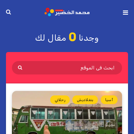
0
وجدنا
مقال لك
آسيا
بنغلاديش
رحلاتي