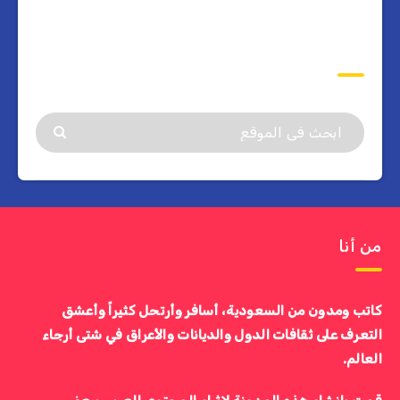
ابحث
من أنا
كاتب ومدون من السعودية، أسافر وأرتحل كثيراً وأعشق
التعرف على ثقافات الدول والديانات والأعراق في شتى أرجاء
العالم.