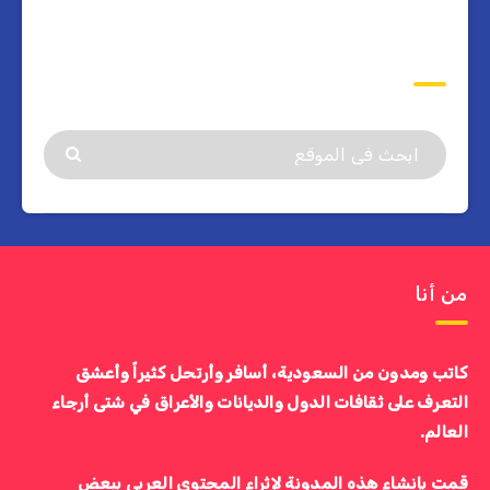
ابحث
من أنا
كاتب ومدون من السعودية، أسافر وأرتحل كثيراً وأعشق
التعرف على ثقافات الدول والديانات والأعراق في شتى أرجاء
العالم.
قمت بإنشاء هذه المدونة لإثراء المحتوى العربي ببعض