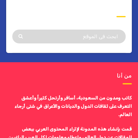
ابحث
من أنا
كاتب ومدون من السعودية، أسافر وأرتحل كثيراً وأعشق
التعرف على ثقافات الدول والديانات والأعراق في شتى أرجاء
العالم.
قمت بإنشاء هذه المدونة لإثراء المحتوى العربي ببعض
المقالات عن دول العالم، وإعطاء معلومات لكل العرب الراغبين