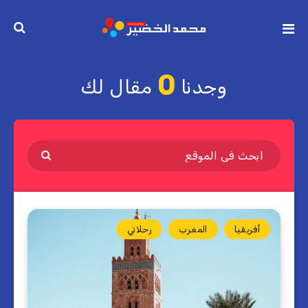
0
وجدنا
مقال لك
أفريقيا
المغرب
رحلاتي