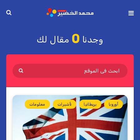
0
وجدنا
مقال لك
أوروبا
بريطانيا
تأشيرات
معلومات