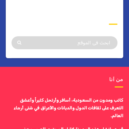
ابحث
من أنا
كاتب ومدون من السعودية، أسافر وأرتحل كثيراً وأعشق
التعرف على ثقافات الدول والديانات والأعراق في شتى أرجاء
العالم.