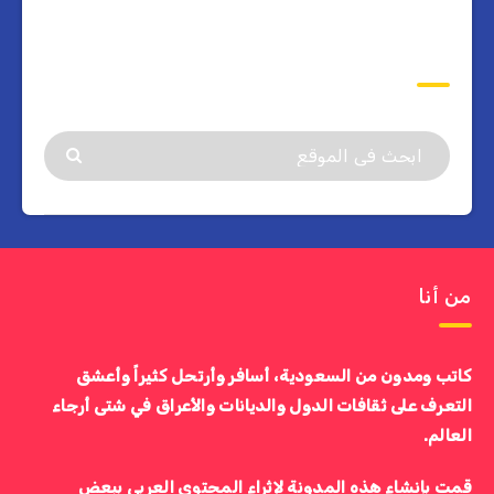
ابحث
من أنا
كاتب ومدون من السعودية، أسافر وأرتحل كثيراً وأعشق
التعرف على ثقافات الدول والديانات والأعراق في شتى أرجاء
العالم.
قمت بإنشاء هذه المدونة لإثراء المحتوى العربي ببعض