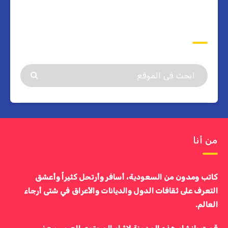
ابحث
من أنا
كاتب ومدون من السعودية، أسافر وأرتحل كثيراً وأعشق
التعرف على ثقافات الدول والديانات والأعراق في شتى أرجاء
العالم.