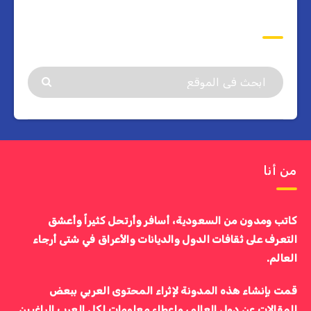
ابحث
من أنا
كاتب ومدون من السعودية، أسافر وأرتحل كثيراً وأعشق
التعرف على ثقافات الدول والديانات والأعراق في شتى أرجاء
العالم.
قمت بإنشاء هذه المدونة لإثراء المحتوى العربي ببعض
المقالات عن دول العالم، وإعطاء معلومات لكل العرب الراغبين