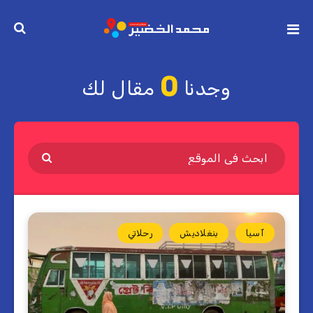
0
وجدنا
مقال لك
آسيا
بنغلاديش
رحلاتي