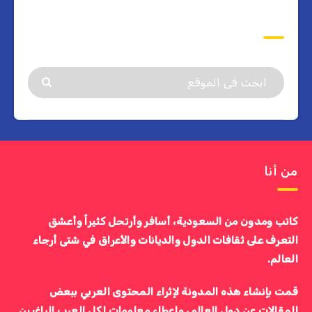
ابحث
من أنا
كاتب ومدون من السعودية، أسافر وأرتحل كثيراً وأعشق
التعرف على ثقافات الدول والديانات والأعراق في شتى أرجاء
العالم.
قمت بإنشاء هذه المدونة لإثراء المحتوى العربي ببعض
المقالات عن دول العالم، وإعطاء معلومات لكل العرب الراغبين