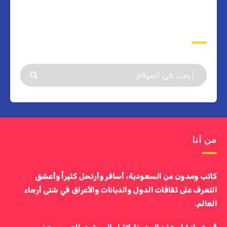
ابحث
من أنا
كاتب ومدون من السعودية، أسافر وأرتحل كثيراً وأعشق
التعرف على ثقافات الدول والديانات والأعراق في شتى أرجاء
العالم.