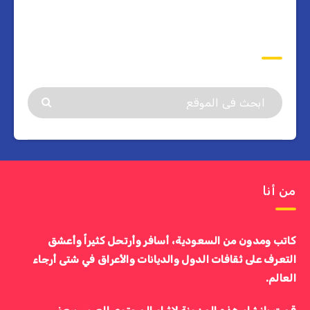
ابحث
من أنا
كاتب ومدون من السعودية، أسافر وأرتحل كثيراً وأعشق
التعرف على ثقافات الدول والديانات والأعراق في شتى أرجاء
العالم.