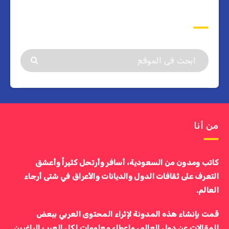
ابحث
من أنا
كاتب ومدون من السعودية، أسافر وأرتحل كثيراً وأعشق
التعرف على ثقافات الدول والديانات والأعراق في شتى أرجاء
العالم.
قمت بإنشاء هذه المدونة لإثراء المحتوى العربي ببعض
المقالات عن دول العالم، وإعطاء معلومات لكل العرب الراغبين