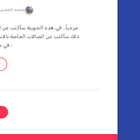
محمد الخضير
: في م
ص