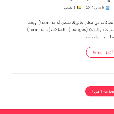
8 يناير، 2019
1
تعليق
مرحباً.. في هذه التدوينة سأكتب عن الصالات في مطار جاتويك بلندن (terminals)، وبعد
ذلك سأكتب عن الصالات الخاصة بالاسترخاء والراحة (lounges) . الصالات ( Terminals)
طار جاتويك يوجد…
أكمل القراءة
فحة 1 من 1