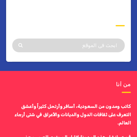
ابحث
من أنا
كاتب ومدون من السعودية، أسافر وأرتحل كثيراً وأعشق
التعرف على ثقافات الدول والديانات والأعراق في شتى أرجاء
العالم.