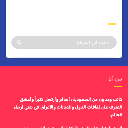
ابحث
من أنا
كاتب ومدون من السعودية، أسافر وأرتحل كثيراً وأعشق
التعرف على ثقافات الدول والديانات والأعراق في شتى أرجاء
العالم.