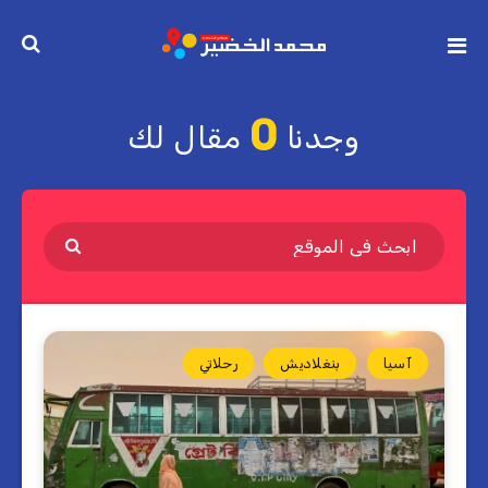
0
وجدنا
مقال لك
آسيا
بنغلاديش
رحلاتي