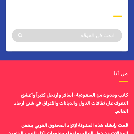
ابحث
من أنا
كاتب ومدون من السعودية، أسافر وأرتحل كثيراً وأعشق
التعرف على ثقافات الدول والديانات والأعراق في شتى أرجاء
العالم.
قمت بإنشاء هذه المدونة لإثراء المحتوى العربي ببعض
المقالات عن دول العالم، وإعطاء معلومات لكل العرب الراغبين