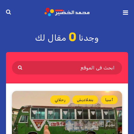
0
وجدنا
مقال لك
آسيا
بنغلاديش
رحلاتي