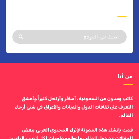
ابحث
من أنا
كاتب ومدون من السعودية، أسافر وأرتحل كثيراً وأعشق
التعرف على ثقافات الدول والديانات والأعراق في شتى أرجاء
العالم.
قمت بإنشاء هذه المدونة لإثراء المحتوى العربي ببعض
المقالات عن دول العالم، وإعطاء معلومات لكل العرب الراغبين