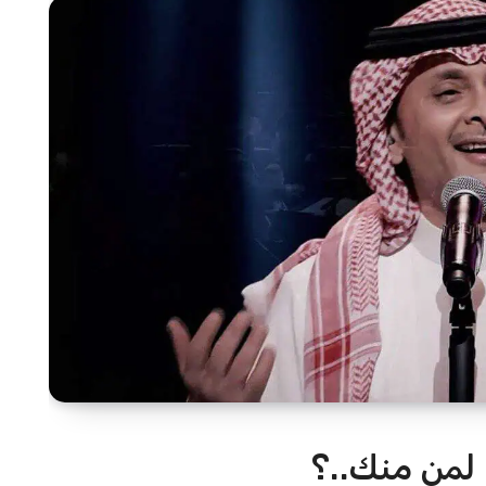
لمن منك..؟