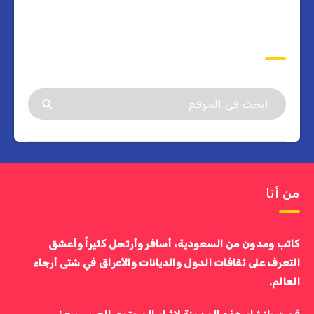
ابحث
من أنا
كاتب ومدون من السعودية، أسافر وأرتحل كثيراً وأعشق
التعرف على ثقافات الدول والديانات والأعراق في شتى أرجاء
العالم.