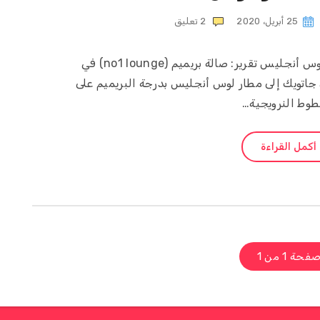
25 أبريل، 2020
2
تعليق
المقدمة: رحلة من لندن جاتويك إلى لوس أنجليس تقرير: صالة بريميم (no1 lounge) في
 جاتويك إلى مطار لوس أنجليس بدرجة البريميم على
طوط النرويجية…
أكمل القراءة
فحة 1 من 1