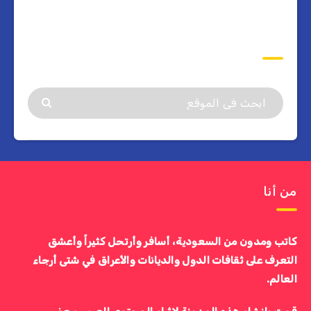
ابحث
من أنا
كاتب ومدون من السعودية، أسافر وأرتحل كثيراً وأعشق
التعرف على ثقافات الدول والديانات والأعراق في شتى أرجاء
العالم.