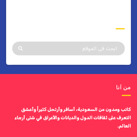
ابحث
من أنا
كاتب ومدون من السعودية، أسافر وأرتحل كثيراً وأعشق
التعرف على ثقافات الدول والديانات والأعراق في شتى أرجاء
العالم.