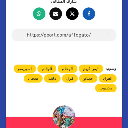
شارك المقالة:
وسوم:
آيس كريم
أفوجاتو
أفوقاتو
اسبريسو
الغرق
جيلاتو
غرق
فانيلا
فنجان
مشروب