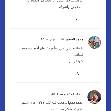
تدويناتك لكن تبقى أن أبحث عن الأفوجاتو
الحقيقي وأتذوقه.
رد
محمد الخضير
on 28 يوليو، 2016
يا هلا بحبيبي علي، سأعزمك على أفوجاتو يحبه
قلبك..
شرفتني : )
رد
أروى
on 28 يوليو، 2016
يمممممم! سمعت فيه كثير ولأول مرة أشتهي
تجربته. شكرًا محمد ??