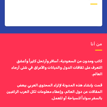
من أنا
كاتب ومدون من السعودية، أسافر وأرتحل كثيراً وأعشق
التعرف على ثقافات الدول والديانات والأعراق في شتى أرجاء
العالم.
قمت بإنشاء هذه المدونة لإثراء المحتوى العربي ببعض
المقالات عن دول العالم، وإعطاء معلومات لكل العرب الراغبين
بالسفر سواءاً للسياحة أو للعمل.