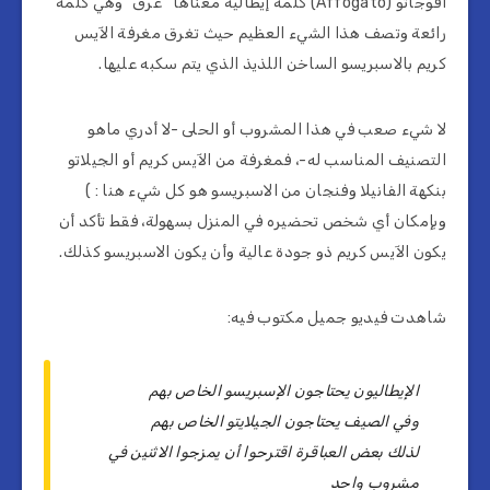
أفوجاتو (Affogato) كلمة إيطالية معناها “غرق” وهي كلمة
رائعة وتصف هذا الشيء العظيم حيث تغرق مغرفة الآيس
كريم بالاسبريسو الساخن اللذيذ الذي يتم سكبه عليها.
لا شيء صعب في هذا المشروب أو الحلى -لا أدري ماهو
التصنيف المناسب له-، فمغرفة من الآيس كريم أو الجيلاتو
بنكهة الفانيلا وفنجان من الاسبريسو هو كل شيء هنا : )
وبإمكان أي شخص تحضيره في المنزل بسهولة، فقط تأكد أن
يكون الآيس كريم ذو جودة عالية وأن يكون الاسبريسو كذلك.
شاهدت فيديو جميل مكتوب فيه:
الإيطاليون يحتاجون الإسبريسو الخاص بهم
وفي الصيف يحتاجون الجيلايتو الخاص بهم
لذلك بعض العباقرة اقترحوا أن يمزجوا الاثنين في
مشروب واحد