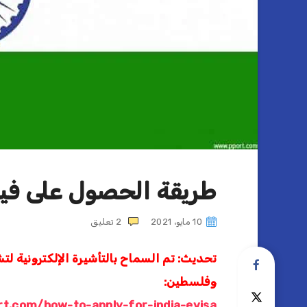
طريقة الحصول على فيزا
10 مايو، 2021
2
تعليق
تحديث: تم السماح بالتأشيرة الإلكترونية 
وفلسطين:
ort.com/how-to-apply-for-india-evisa