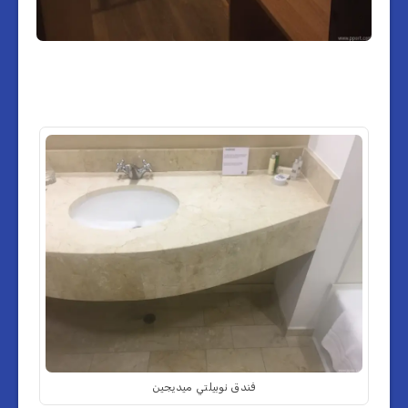
فندق نوبيلتي ميديجين