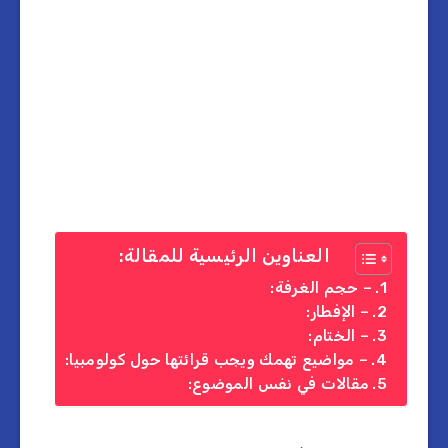
العناوين الرئيسية للمقالة:
– حجم الغرفة:
– الإفطار:
– الختام:
– مواضيع تهمك ويجب قرائتها حول كولومبيا:
مقالات في نفس الموضوع: