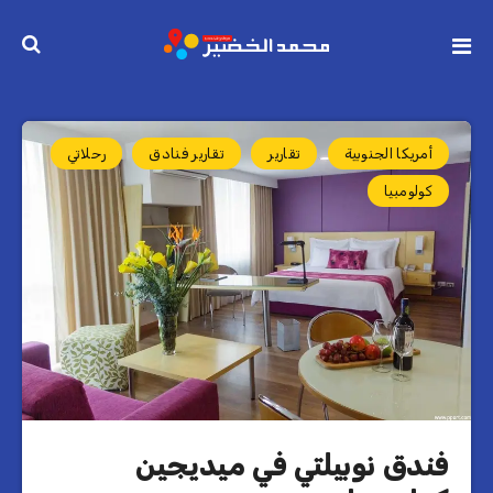
أمريكا الجنوبية
تقارير
تقارير فنادق
رحلاتي
كولومبيا
فندق نوبيلتي في ميديجين