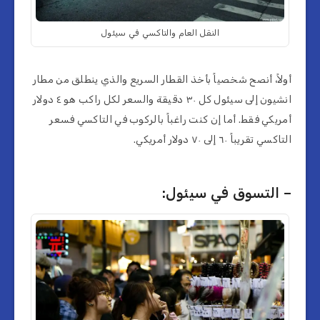
النقل العام والتاكسي في سيئول
أولاً، أنصح شخصياً بأخذ القطار السريع والذي ينطلق من مطار
انشيون إلى سيئول كل ٣٠ دقيقة والسعر لكل راكب هو ٤ دولار
أمريكي فقط. أما إن كنت راغباً بالركوب في التاكسي فسعر
التاكسي تقريباً ٦٠ إلى ٧٠ دولار أمريكي.
– التسوق في سيئول: