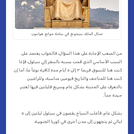
تمثال الملك سيجونغ في ساحة جوانج هوامون
من الصعب الإجابة على هذا السؤال، فالجواب يعتمد على
السبب الأساسي الذي قمت بسببه بالسفر إلي سيئول، فإذا
كنت هنا للتسوق فربما ٣ إلى ٥ أيام مدة كافية نوعاً ما، أما إن
كنت هنا للمتاحف والتاريخ فيومين مناسبة، وللراغبين
بالتعرف على المدينة بشكل عام وسريع فليلتين فيها تُعتبر
جيدة جداً.
بشكل عام، فأغلب السياح يقضون في سيئول ليلتين إلى ٥
ليالي ثم يتجهون إلى مدن أخرى في كوريا الجنوبية.