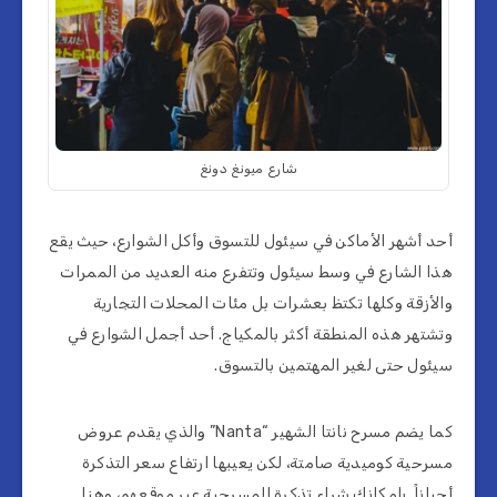
شارع ميونغ دونغ
أحد أشهر الأماكن في سيئول للتسوق وأكل الشوارع، حيث يقع
هذا الشارع في وسط سيئول وتتفرع منه العديد من الممرات
والأزقة وكلها تكتظ بعشرات بل مئات المحلات التجارية
وتشتهر هذه المنطقة أكثر بالمكياج. أحد أجمل الشوارع في
سيئول حتى لغير المهتمين بالتسوق.
كما يضم مسرح نانتا الشهير “Nanta” والذي يقدم عروض
مسرحية كوميدية صامتة، لكن يعيبها ارتفاع سعر التذكرة
أحياناً. بإمكانك شراء تذكرة المسرحية عبر موقعهم، وهنا