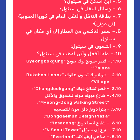
– أين أسكن في سيئول؟
– وسائل النقل في سيئول:
– بطاقة التنقل والنقل العام في كوريا الجنوبية
(تي موني):
– سعر التاكسي من المطار إلى أي مكان في
سيئول:
– التسوق في سيئول:
– ماذا أفعل وأين أذهب في سيئول؟
– قصر جيونج بوك جونج “Gyeongbokgung
Palace”:
– قرية بوك تشون هانوك “Bukchon Hanok
Village”:
– قصر تشانغ دوك “Changdeokgung”:
– شارع ميونغ دونغ للتسوق والأكل
“Myeong-Dong Walking Street”:
– بلازا دونغ داي مون للتصميم
“Dongdaemun Design Plaza”:
– شارع انسا دونغ “Insadong”:
– برج إن سيؤل “N Seoul Tower”:
– ملاهي إيفيرلاند “Everland”: