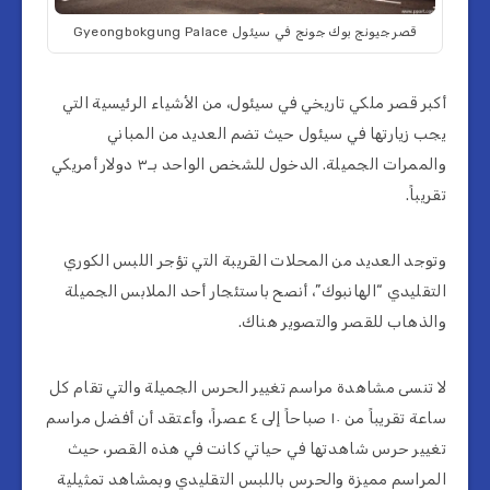
قصر جيونج بوك جونج في سيئول Gyeongbokgung Palace
أكبر قصر ملكي تاريخي في سيئول، من الأشياء الرئيسية التي
يجب زيارتها في سيئول حيث تضم العديد من المباني
والممرات الجميلة. الدخول للشخص الواحد بـ٣ دولار أمريكي
تقريباً.
وتوجد العديد من المحلات القريبة التي تؤجر اللبس الكوري
التقليدي “الهانبوك”، أنصح باستئجار أحد الملابس الجميلة
والذهاب للقصر والتصوير هناك.
لا تنسى مشاهدة مراسم تغيير الحرس الجميلة والتي تقام كل
ساعة تقريباً من ١٠ صباحاً إلى ٤ عصراً، وأعتقد أن أفضل مراسم
تغيير حرس شاهدتها في حياتي كانت في هذه القصر، حيث
المراسم مميزة والحرس باللبس التقليدي وبمشاهد تمثيلية