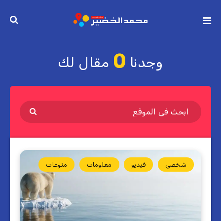
0
وجدنا
مقال لك
شخصي
فيديو
معلومات
منوعات