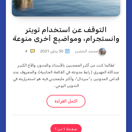
التوقف عن استخدام تويتر
وانستجرام، ومواضيع أخرى منوعة
محمد الخضير
30 يناير، 2021
4
لطالما كنت من أكبر المعجبين بالأستاذ والمدون والأخ الكبير
عبدالله المهيري ( رابط مدونته في القائمة الجانبية)، والمعروف عند
قُدامى المدونين بـ”سردال”، وأكثر مايعجبني فيه هو استمراريته في
التدوين اليومي…
أكمل القراءة
صفحة 1 من 1