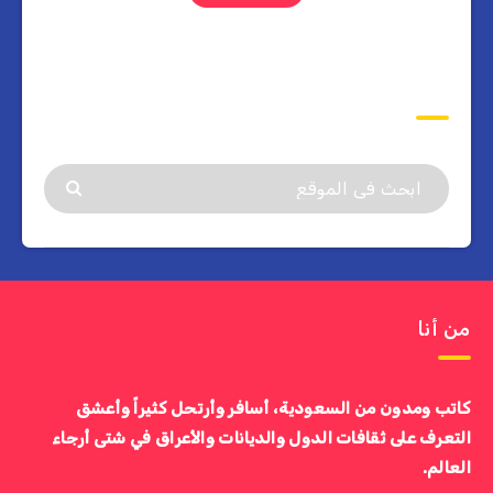
ابحث
من أنا
كاتب ومدون من السعودية، أسافر وأرتحل كثيراً وأعشق
التعرف على ثقافات الدول والديانات والأعراق في شتى أرجاء
العالم.