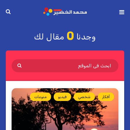
0
وجدنا
مقال لك
أفكار
شخصي
فيديو
منوعات