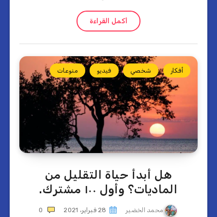
أكمل القراءة
أفكار
شخصي
فيديو
منوعات
هل أبدأ حياة التقليل من
الماديات؟ وأول ١٠٠ مشترك.
محمد الخضير
28 فبراير، 2021
0