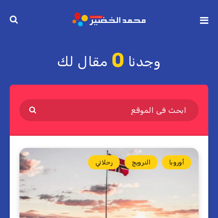
0
وجدنا
مقال لك
أوروبا
النرويج
رحلاتي