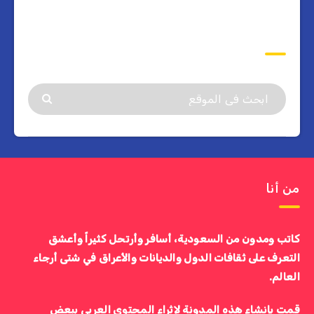
ابحث
من أنا
كاتب ومدون من السعودية، أسافر وأرتحل كثيراً وأعشق
التعرف على ثقافات الدول والديانات والأعراق في شتى أرجاء
العالم.
قمت بإنشاء هذه المدونة لإثراء المحتوى العربي ببعض