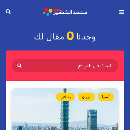
0
وجدنا
مقال لك
آسيا
تايوان
رحلاتي