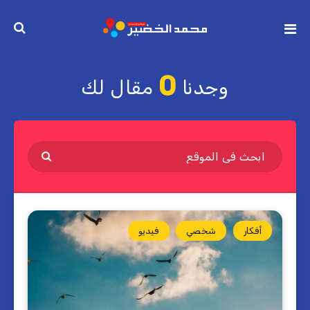
0
وجدنا
مقال لك
أفكار
شخصي
فيديو