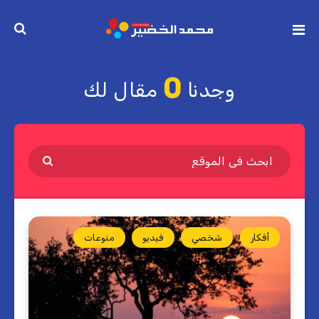
0
وجدنا
مقال لك
أفكار
شخصي
فيديو
منوعات