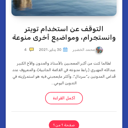
التوقف عن استخدام تويتر
وانستجرام، ومواضيع أخرى منوعة
محمد الخضير
30 يناير، 2021
4
لطالما كنت من أكبر المعجبين بالأستاذ والمدون والأخ الكبير
عبدالله المهيري ( رابط مدونته في القائمة الجانبية)، والمعروف عند
قُدامى المدونين بـ”سردال”، وأكثر مايعجبني فيه هو استمراريته في
التدوين اليومي…
أكمل القراءة
صفحة 1 من 1