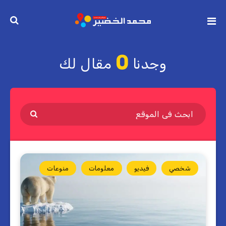
0
وجدنا
مقال لك
شخصي
فيديو
معلومات
منوعات