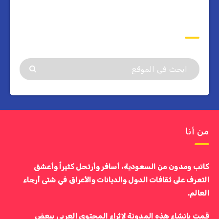
ابحث
من أنا
كاتب ومدون من السعودية، أسافر وأرتحل كثيراً وأعشق
التعرف على ثقافات الدول والديانات والأعراق في شتى أرجاء
العالم.
قمت بإنشاء هذه المدونة لإثراء المحتوى العربي ببعض