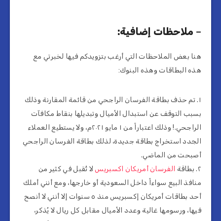
–
ملاحظات إضافية:
هنا بعض الملاحظات التي أرغب بتزويدكم فيها لخبرتي مع
هذه البطاقات وهذه البنوك:
١. تم حذف بطاقة الفرسان الراجحي من قائمة المقارنة وذلك
بسبب التوقف عن استبدال الأميال وتبديلها بنقاط مكافآت
الراجحي.! وذلك اعتباراً من ١ مايو ٢٠٢١م، ولا يستطيع العملاء
الجدد استخراج بطاقة جديدة، لذلك بطاقة الفرسان الراجحي
أصبحت من الماضي.
٢. بطاقة
الفرسان أمريكان اكسبريس
لا تُقبل في كثير من
منافذ البيع سواءاً داخل السعودية أو خارجها، ومع أنني أملك
أحد بطاقات أمريكان إكسبريس منذ ٥ سنوات إلا أنني لا أنصح
فيها، ورسومها غالية وعدد الأميال مقابل كل ريال لا يُذكر،