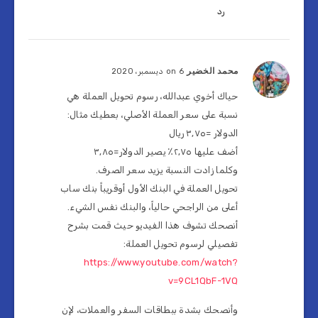
رد
محمد الخضير
on 6 ديسمبر، 2020
حياك أخوي عبدالله، رسوم تحويل العملة هي
نسبة على سعر العملة الأصلي، بعطيك مثال:
الدولار =٣٫٧٥ ريال
أضف عليها ٢٫٧٥٪ يصير الدولار=٣٫٨٥
وكلما زادت النسبة يزيد سعر الصرف.
تحويل العملة في البنك الأول أوقريباً بنك ساب
أعلى من الراجحي حالياً، والبنك نفس الشيء.
أنصحك تشوف هذا الفيديو حيث قمت بشرح
تفصيلي لرسوم تحويل العملة:
https://www.youtube.com/watch?
v=9CL1QbF-1VQ
وأنصحك بشدة ببطاقات السفر والعملات، لإن