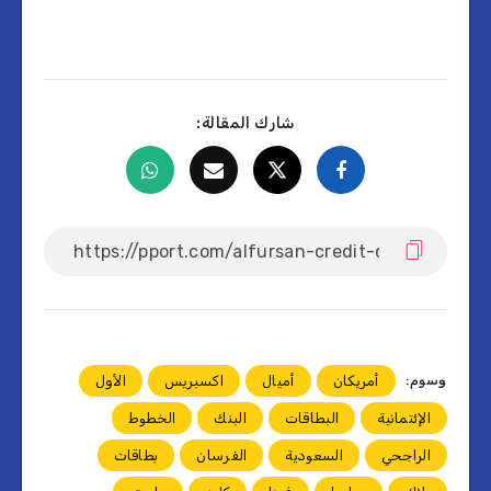
شارك المقالة:
وسوم:
أمريكان
أميال
اكسبريس
الأول
الإئتمانية
البطاقات
البنك
الخطوط
الراجحي
السعودية
الفرسان
بطاقات