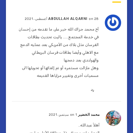
ABDULLAH ALQARNI
on 28 أغسطس، 2021
أخ محمد جزاك الله خير على ما تقدمه من إحسان
في خدمة المجتمع…… ياليت تحديث بطاقات
الفرسان مثل بلاك من الأمريكي بعد عمليه الدمج
مع الاهلي وأيضا بطاقات فرسان البريطاني
والهولندي بعد دمجها
وهل مازالت مستمره أو تم إلغائها أو تحويلها الى
مسميات أخرى وتغيير مزاياها القديمه
رد
محمد الخضير
on 1 سبتمبر، 2021
أهلاً عبدالله..
المعلومات محدثة ١٠٠٪، وبطاقة الأول صارت