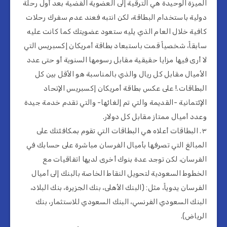
الميزة الوحيدة هي الترقية إلى العضوية الفضية بعد أول رحلة
دولية باستخدام البطاقة، لكن انتبه فعند عدم سفرك رحلات
كافية خلال العام الذي يليه ستعود عضويتك كما كانت عليه
سابقاً، شخصياً قمت باستبعاد بطاقة أمريكان إكسبريس التي
لا أرى فيها مزايا حقيقية مقابل رسومها السنوية أو حتى عدد
الأميال مقابل كل ريال والذي بالمناسبة هو الأقل بين كل
البطاقات.! على عكس بطاقة أمريكان إكسبريس الإتحاد
الإئتمانية -القديمة والتي تم إلغائها- والتي تقدم خدمة جيدة
وعدد أميال ممتاز مقابل كل دولار.
٣. البطاقات أعلاه هي البطاقات التي تقوم بمكافئتك على
المبالغ التي تصرفها بأميال الفرسان مباشرة على حسابك في
الفرسان، لكن توجد عدة بنوك أخرى لديها اتفاقيات مع
الخطوط السعودية لتحويل النقاط الخاصة بالبنك إلى أميال
الفرسان يدوياً، مثل: (البنك الأهلى، بنك الجزيرة، بنك البلاد،
البنك السعودي الفرنسي، البنك السعودي للاستثمار، بنك
الرياض).