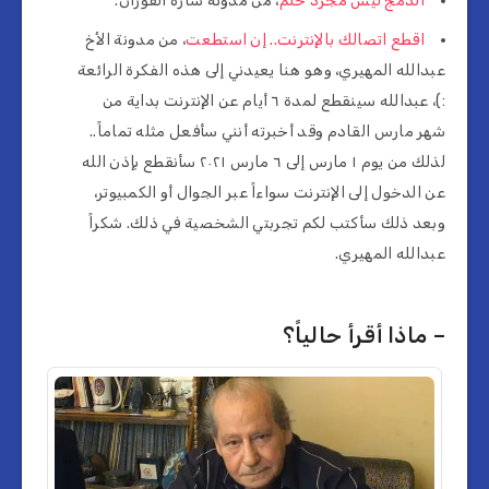
الدمج ليس مجرد حلم
، من مدونة سارة الفوزان.
اقطع اتصالك بالإنترنت.. إن استطعت
، من مدونة الأخ
عبدالله المهيري، وهو هنا يعيدني إلى هذه الفكرة الرائعة
:)، عبدالله سينقطع لمدة ٦ أيام عن الإنترنت بداية من
شهر مارس القادم وقد أخبرته أنني سأفعل مثله تماماً..
لذلك من يوم ١ مارس إلى ٦ مارس ٢٠٢١ سأنقطع بإذن الله
عن الدخول إلى الإنترنت سواءاً عبر الجوال أو الكمبيوتر،
وبعد ذلك سأكتب لكم تجربتي الشخصية في ذلك. شكراً
عبدالله المهيري.
– ماذا أقرأ حالياً؟