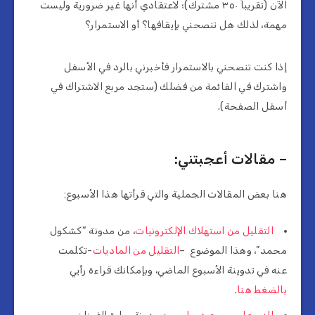
الآن (تقريباَ ٣٥٠ مشترك)؛ لاعتقادي أنها غير ضرورية وليست
مهمة، لذلك هل تنصحني بإيقافها؟ أو الاستمرار؟
إذا كنت تنصحني بالاستمرار فأخبرني بالرد في الأسفل
واشترك في القائمة من فضلك (ستجد مربع الاشتراك في
أسفل الصفحة).
– مقالات أعجبتني:
هنا بعض المقالات الجملية والتي قرأتها هذا الأسبوع:
التقليل من استهلاك الإلكترونيات
، من مدونة “كشكول
محمد”، وهذا الموضوع –
التقليل من الماديات
-تكلمت
عنه في تدوينة الأسبوع الماضي، وبإمكانك قراءة رأيي
بالضغط هنا
.