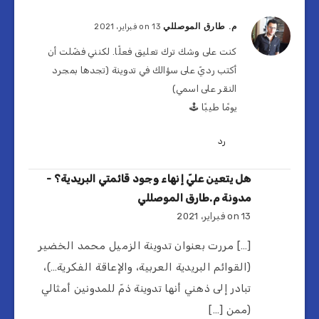
م. طارق الموصللي
on 13 فبراير، 2021
كنت على وشك ترك تعليق فعلًا. لكنني فضّلت أن
أكتب رديّ على سؤالك في تدوينة (تجدها بمجرد
النقر على اسمي)
يومًا طيبًا 🕹
رد
هل يتعين عليّ إنهاء وجود قائمتي البريدية؟ -
مدونة م.طارق الموصللي
on 13 فبراير، 2021
[…] مررت بعنوان تدوينة الزميل محمد الخضير
(القوائم البريدية العربية، والإعاقة الفكرية…)،
تبادر إلى ذهني أنها تدوينة ذمّ للمدونين أمثالي
(ممن […]