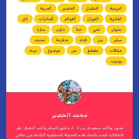
البريدية
التقليل
الخضير
العربية
الفكرية
الفوزان
القوائم
الماديات
تاي
تشوان
تشي
حنا
داون
سارة
سفر
عن
قناة
متلازمة
محمد
مقالات
مقطع
من
موضوع
مينه
يوتيوب
محمد الخضير
مدون وكاتب سعودي من ٢٠٠٧، عاشق للسفر وأحب التعرف على
الثقافات، قمت بإنشاء هذه المدونة الشخصية للكتابة عن رحلاتي