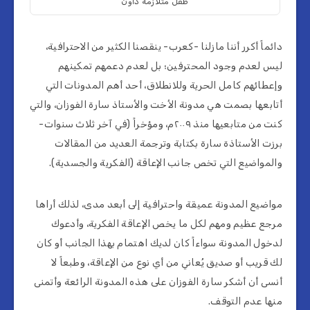
طفل متلازمة داون
دائماً أكرر أننا مازلنا -كعرب- ينقصنا الكثير من الاحترافية،
ليس لعدم وجود المحترفين؛ بل لعدم دعمهم تمكينهم
وإعطائهم كامل الحرية وللانطلاق، أحد أهم المدونات التي
أتابعها بصمت هي مدونة الأخت والأستاذ سارة الفوزان، والتي
كنت من متابعيها منذ ٢٠٠٩م، ومؤخراً (في آخر ثلاث سنوات-
برزت الأستاذة سارة بكتابة وترجمة العديد من المقالات
والمواضيع التي تخص جانب الإعاقة (الفكرية والجسدية).
مواضيع المدونة عميقة واحترافية إلى أبعد مدى، لذلك أراها
مرجع عظيم ومهم لكل ما يخص الإعاقة الفكرية، وأدعوك
لدخول المدونة سواءاً كان لديك اهتمام بهذا الجانب أو كان
لك قريب أو صديق يُعاني من أي نوع من الإعاقة، وطبعاً لا
أنسى أن أشكر سارة الفوزان على هذه المدونة الرائعة وأتمنى
منها عدم التوقف.