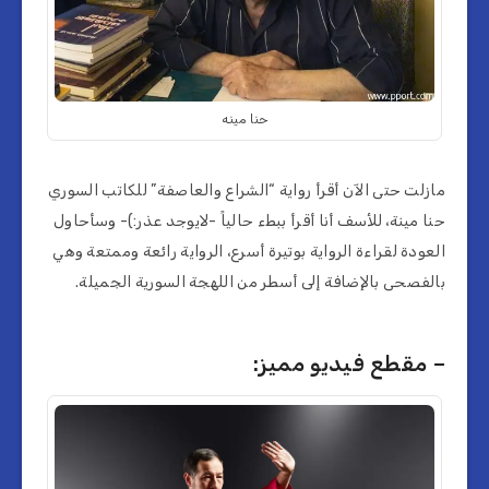
حنا مينه
مازلت حتى الآن أقرأ رواية “الشراع والعاصفة” للكاتب السوري
حنا مينة، للأسف أنا أقرأ ببطء حالياً -لايوجد عذر:)- وسأحاول
العودة لقراءة الرواية بوتيرة أسرع، الرواية رائعة وممتعة وهي
بالفصحى بالإضافة إلى أسطر من اللهجة السورية الجميلة.
– مقطع فيديو مميز: