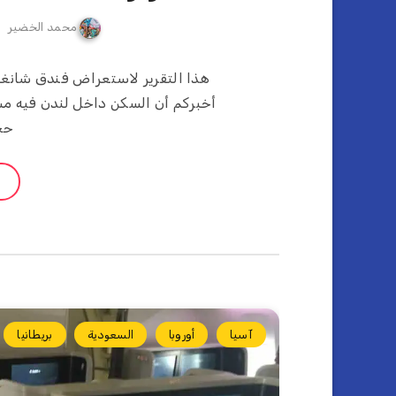
محمد الخضير
هذا التقرير لاستعراض فندق شانغريل
أخبركم أن السكن داخل لندن فيه مشكلت
حج
آسيا
أوروبا
السعودية
بريطانيا