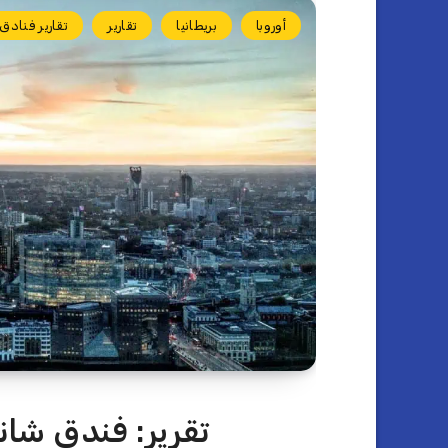
أوروبا
بريطانيا
تقارير
تقارير فنادق
تقرير: فندق شان