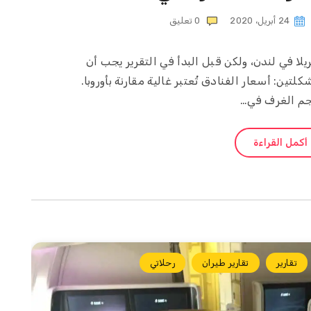
24 أبريل، 2020
0
تعليق
ا في لندن، ولكن قبل البدأ في التقرير يجب أن
ين: أسعار الفنادق تُعتبر غالية مقارنة بأوروبا.
م الغرف في…
أكمل القراءة
تقارير
تقارير طيران
رحلاتي