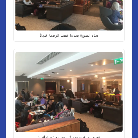
هذه الصورة بعدما خفت الزحمة قليلاً
تقرير: صالة بريميم في مطار جاتويك لندن