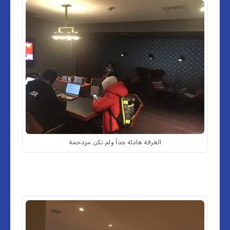
الغرفة هادئة جداً ولم تكن مزدحمة