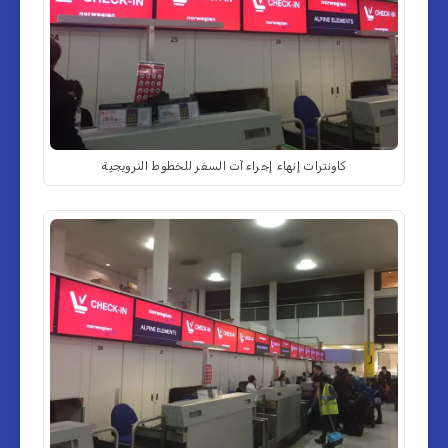
كاونترات إنهاء إجراءآت السفر للخطوط النرويجية