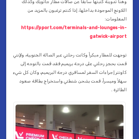
وهنا تدوينة كتبتها سابقاً عن صالات مطار جاتويك وكذلك
اللاونج الموجودة بداخلها، إذا كنتم ترغبون بالمزيد من
المعلومات:
https://pport.com/terminals-and-lounges-in-
gatwick-airport
توجهت للمطار مبكراً وكانت رحلتي عبر الصالة الجنوبية، ولإنني
قمت بحجز رحلتي على درجة بريميم فقد قمت بالتوجه إلى
كاونتر إجراءات السفر لمسافري درجة البريميم، وكان كل شيء
سهلاً وميسراً، قمت بشحن شنطتي واستخراج بطاقة صعود
الطائرة .