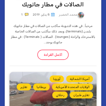
الصالات في مطار جاتويك
محمد الخضير
8 يناير، 2019
1
مرحباً.. في هذه التدوينة سأكتب عن الصالات في مطار جاتويك
بلندن (terminals)، وبعد ذلك سأكتب عن الصالات الخاصة
بالاسترخاء والراحة (lounges) . الصالات ( Terminals) : في مطار
جاتويك يوجد…
أكمل القراءة
أمريكا الشمالية
أوروبا
الولايات المتحدة الأمريكية
بريطانيا
تقارير
تقارير طيران
رحلاتي