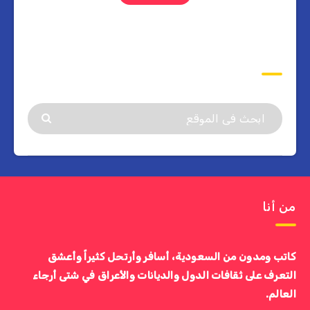
ابحث
من أنا
كاتب ومدون من السعودية، أسافر وأرتحل كثيراً وأعشق
التعرف على ثقافات الدول والديانات والأعراق في شتى أرجاء
العالم.