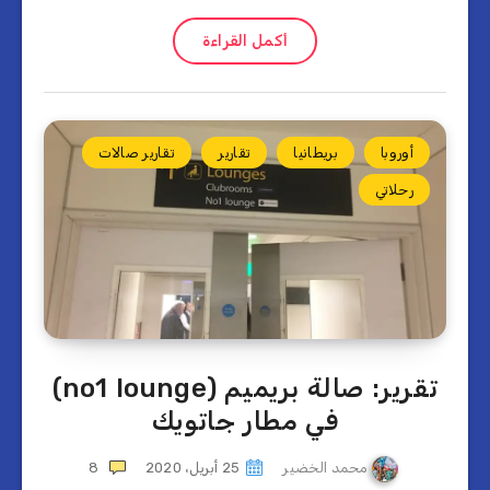
أكمل القراءة
أوروبا
بريطانيا
تقارير
تقارير صالات
رحلاتي
تقرير: صالة بريميم (no1 lounge)
في مطار جاتويك
محمد الخضير
25 أبريل، 2020
8