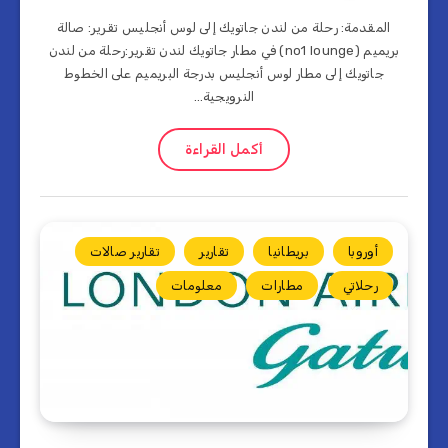
المقدمة: رحلة من لندن جاتويك إلى لوس أنجليس تقرير: صالة
بريميم (no1 lounge) في مطار جاتويك لندن تقرير:رحلة من لندن
جاتويك إلى مطار لوس أنجليس بدرجة البريميم على الخطوط
النرويجية…
أكمل القراءة
أوروبا
بريطانيا
تقارير
تقارير صالات
رحلاتي
مطارات
معلومات